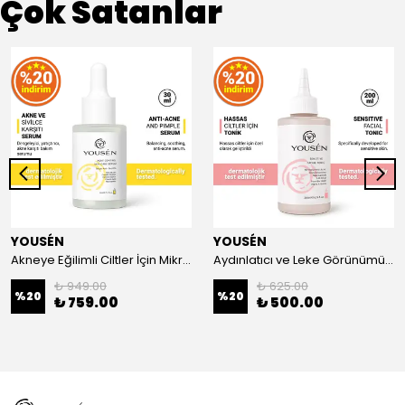
Çok Satanlar
YOUSÉN
YOUSÉN
Akneye Eğilimli Ciltler İçin Mikrobiyom Destekleyici Akne Karşıtı Serum 30 ml
Aydınlatıcı ve Leke Görünümünü Azaltmaya Yardımcı Hassas Tonik 200 ml
₺ 949.00
₺ 625.00
%
20
%
20
₺ 759.00
₺ 500.00