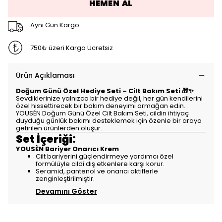
HEMEN AL
Aynı Gün Kargo
750₺ üzeri Kargo Ücretsiz
Ürün Açıklaması
Doğum Günü Özel Hediye Seti – Cilt Bakım Seti 🎁✨
Sevdiklerinize yalnızca bir hediye değil, her gün kendilerini
özel hissettirecek bir bakım deneyimi armağan edin.
YOUSÉN Doğum Günü Özel Cilt Bakım Seti, cildin ihtiyaç
duyduğu günlük bakımı desteklemek için özenle bir araya
getirilen ürünlerden oluşur.
Set İçeriği:
YOUSÈN Bariyer Onarıcı Krem
Cilt bariyerini güçlendirmeye yardımcı özel
formülüyle cildi dış etkenlere karşı korur.
Seramid, pantenol ve onarıcı aktiflerle
zenginleştirilmiştir.
Devamını Göster