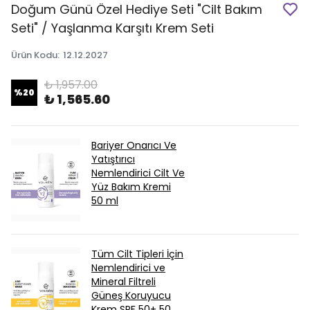
Doğum Günü Özel Hediye Seti "Cilt Bakım
Seti" / Yaşlanma Karşıtı Krem Seti
Ürün Kodu
:
12.12.2027
₺ 1,957.00
%
20
₺ 1,565.60
Bariyer Onarıcı Ve
Yatıştırıcı
Nemlendirici Cilt Ve
Yüz Bakım Kremi
50 ml
Tüm Cilt Tipleri İçin
Nemlendirici ve
Mineral Filtreli
Güneş Koruyucu
Krem SPF 50+ 50