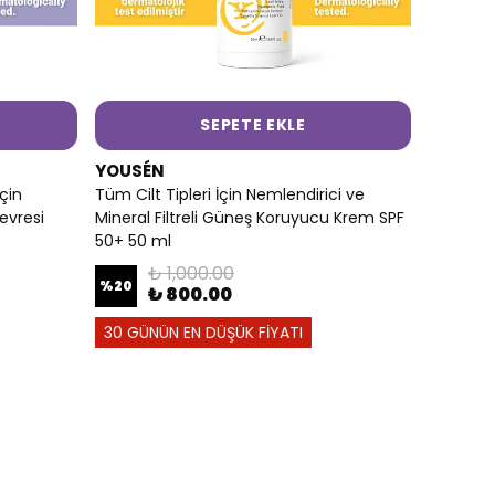
SEPETE EKLE
YOUSÉN
Için
Tüm Cilt Tipleri İçin Nemlendirici ve
Çevresi
Mineral Filtreli Güneş Koruyucu Krem SPF
50+ 50 ml
₺ 1,000.00
%
20
₺ 800.00
30 GÜNÜN EN DÜŞÜK FİYATI