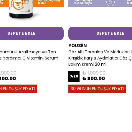
SEPETE EKLE
SEPETE EKLE
YOUSÉN
ünümünü Azaltmaya ve Ton
Göz Altı Torbaları Ve Morlukları 
e Yardımcı C Vitamini Serum
Kırışıklık Karşıtı Aydınlatıcı Göz 
Bakım Kremi 20 ml
1,000.00
₺ 1,000.00
%
20
800.00
₺ 800.00
 EN DÜŞÜK FİYATI
30 GÜNÜN EN DÜŞÜK FİYATI