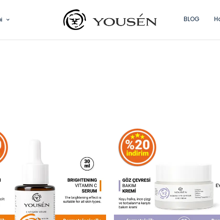
BLOG
H
pi