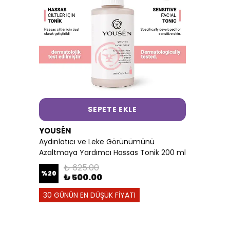
SEPETE EKLE
YOUSÉN
Aydınlatıcı ve Leke Görünümünü
Azaltmaya Yardımcı Hassas Tonik 200 ml
₺ 625.00
%
20
₺ 500.00
30 GÜNÜN EN DÜŞÜK FİYATI