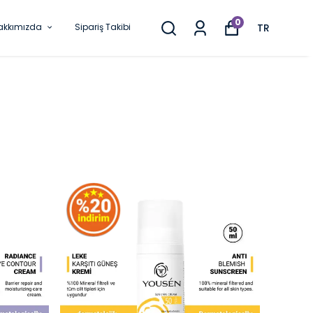
0
akkımızda
Sipariş Takibi
TR