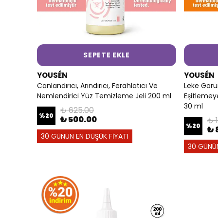
SEPETE EKLE
YOUSÉN
YOUSÉN
Canlandırıcı, Arındırıcı, Ferahlatıcı Ve
Leke Gör
Nemlendirici Yüz Temizleme Jeli 200 ml
Eşitlemey
30 ml
₺ 625.00
%
20
₺ 500.00
₺ 
%
20
₺ 
30 GÜNÜN EN DÜŞÜK FİYATI
30 GÜNÜN