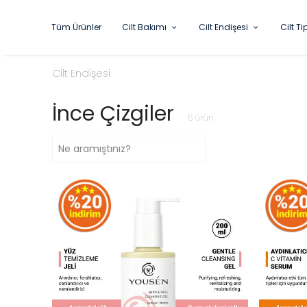
Tüm Ürünler
Cilt Bakımı
Cilt Endişesi
Cilt Ti
Cilt Endişesi
İnce Çizgiler
5
ürün