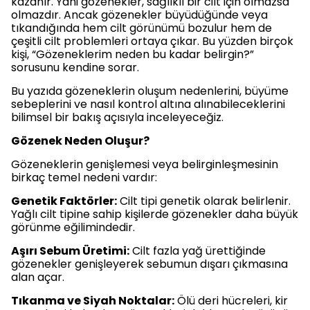
kazanır. Yani gözenekler, sağlıklı bir cilt için olmazsa
olmazdır. Ancak gözenekler büyüdüğünde veya
tıkandığında hem cilt görünümü bozulur hem de
çeşitli cilt problemleri ortaya çıkar. Bu yüzden birçok
kişi, “Gözeneklerim neden bu kadar belirgin?”
sorusunu kendine sorar.
Bu yazıda gözeneklerin oluşum nedenlerini, büyüme
sebeplerini ve nasıl kontrol altına alınabileceklerini
bilimsel bir bakış açısıyla inceleyeceğiz.
Gözenek Neden Oluşur?
Gözeneklerin genişlemesi veya belirginleşmesinin
birkaç temel nedeni vardır:
Genetik Faktörler:
Cilt tipi genetik olarak belirlenir.
Yağlı cilt tipine sahip kişilerde gözenekler daha büyük
görünme eğilimindedir.
Aşırı Sebum Üretimi:
Cilt fazla yağ ürettiğinde
gözenekler genişleyerek sebumun dışarı çıkmasına
alan açar.
Tıkanma ve Siyah Noktalar:
Ölü deri hücreleri, kir