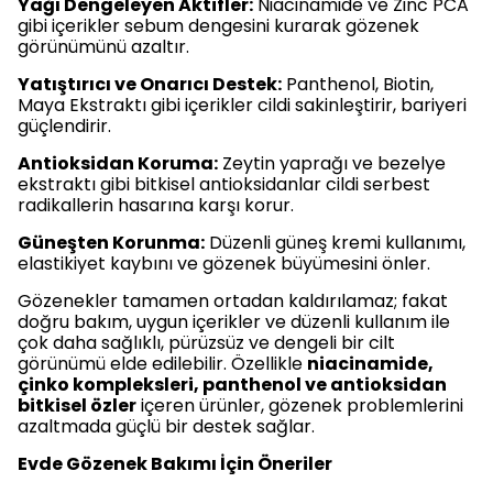
Yağı Dengeleyen Aktifler:
Niacinamide ve Zinc PCA
gibi içerikler sebum dengesini kurarak gözenek
görünümünü azaltır.
Yatıştırıcı ve Onarıcı Destek:
Panthenol, Biotin,
Maya Ekstraktı gibi içerikler cildi sakinleştirir, bariyeri
güçlendirir.
Antioksidan Koruma:
Zeytin yaprağı ve bezelye
ekstraktı gibi bitkisel antioksidanlar cildi serbest
radikallerin hasarına karşı korur.
Güneşten Korunma:
Düzenli güneş kremi kullanımı,
elastikiyet kaybını ve gözenek büyümesini önler.
Gözenekler tamamen ortadan kaldırılamaz; fakat
doğru bakım, uygun içerikler ve düzenli kullanım ile
çok daha sağlıklı, pürüzsüz ve dengeli bir cilt
görünümü elde edilebilir. Özellikle
niacinamide,
çinko kompleksleri, panthenol ve antioksidan
bitkisel özler
içeren ürünler, gözenek problemlerini
azaltmada güçlü bir destek sağlar.
Evde Gözenek Bakımı İçin Öneriler